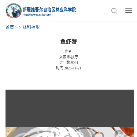
首页
>
>
林科掠影
鱼虾蟹
作者:
来源:科技厅
访问数:9021
时间:2025-11-21