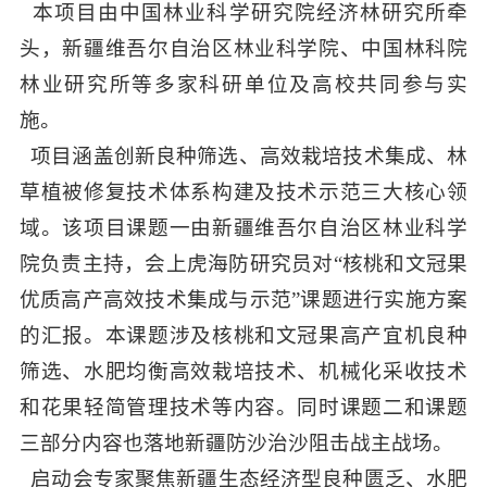
本项目由中国林业科学研究院经济林研究所
牵
头
，新疆维吾尔自治区林业科学院、中国林科院
林业研究所等多家科研单位及高
校
共同参与实
施。
项目涵盖创新良种筛选、高效栽培技术集成、林
草植被修复技术体系构建及技术示范三大核心领
域。该项目课题一由新疆维吾尔自治区林业科学
院负责主持，会上
虎海防研究员
对
“核桃和文冠果
优质高产高效技术集成与示范”课题进行实施方案
的汇报。本课题涉及核桃和文冠果高产宜机良种
筛选、水肥均衡高效栽培技术、机械化采收技术
和花果轻简管理技术等内容。
同时课题二和课题
三部分内容也落地新疆防沙治沙阻击战主战场
。
启动
会专家聚焦
新疆
生态经济型良种匮乏、水肥