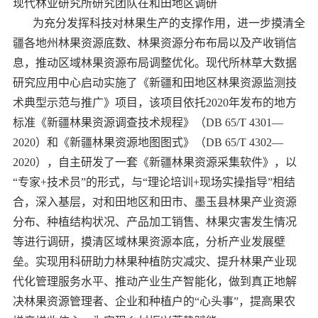
现代林业研究所研究团队在和田地区调研
为充分发挥科技对林果生产的支撑作用，进一步摸清全
疆各地州林果资源底数、林果资源分布布局以及产收销信
息，推动区域林果资源布局调整优化。现代所林草大数据
研究应用中心启动实施了《新疆和田地区林果资源监测技
术典型示范与推广》项目，该项目依托2020年发布的地方
标准《新疆林果资源调查技术规程》（DB 65/T 4301—
2020）和《新疆林果资源地图图式》（DB 65/T 4302—
2020），自主研发了一套《新疆林果资源采集软件》，以
“专家+技术员”的形式，与“理论培训+现场实操指导”相结
合，深入基层，对和田地区和田市、墨玉县林果产业资源
分布、种植结构状况、产品加工销售、林果灾害发生情况
等进行调研，摸清区域林果资源本底，分析产业发展壁
垒。实现用科研助力林果种植防灾减灾、提升林果产业现
代化管理服务水平、推动产业生产智能化，做到真正地解
决林果资源管理者、企业和种植户的“心头事”，提高果农