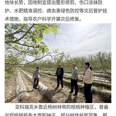
地块长势，因地制宜提出整形修剪、伤口涂抹防
护、水肥精准调控、病虫害绿色防控等灾后管护技
术措施，指导农户科学开展灾后修复。
亚科瑞克乡靠近杨树林带的核桃种植区，普遍
出现核桃枝条大面积抽干、部分树体枯死现象，服