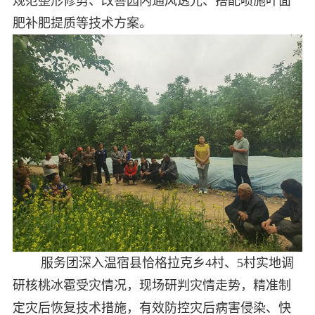
规范整形修剪、改善园内通风透光、搭配喷施叶面
肥补肥提质等技术方案。
服务团深入温宿县恰格拉克乡4村、5村实地调
研核桃冰雹受灾情况，现场研判灾情走势，精准制
定灾后恢复技术措施，有效防控灾后病害侵染、快