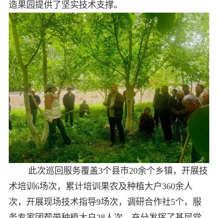
造果园提供了坚实技术支撑。
此次巡回服务覆盖3个县市20余个乡镇，开展技
术培训6场次，累计培训果农及种植大户360余人
次，开展现场技术指导9场次，调研合作社5个，服
务专家团帮带种植大户28人次，充分发挥了基层党