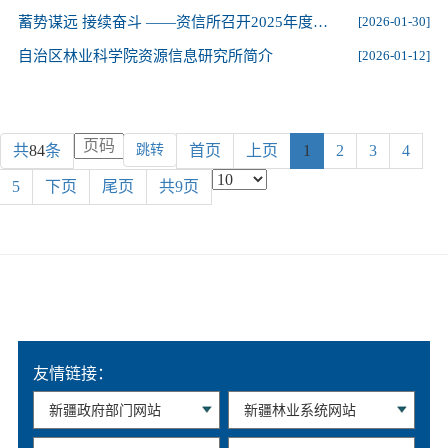
蓄势谋远 接续奋斗 ——资信所召开2025年度工作总结暨“十五五”规划研讨会
[2026-01-30]
自治区林业科学院资源信息研究所简介
[2026-01-12]
共
84
条
跳转
首页
上页
1
2
3
4
5
下页
尾页
共9页
友情链接：