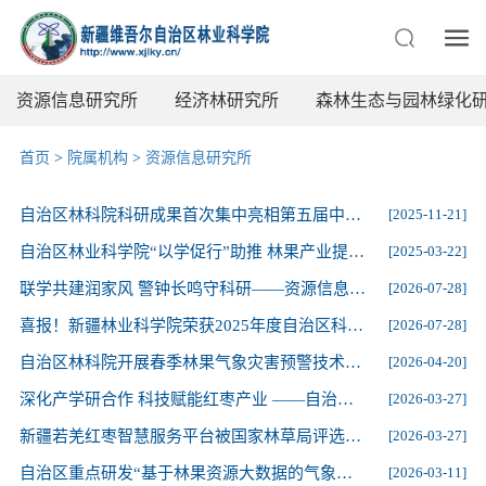
资源信息研究所
经济林研究所
森林生态与园林绿化
首页
>
院属机构
>
资源信息研究所
自治区林科院科研成果首次集中亮相第五届中国新疆特色林果产品博览会
[2025-11-21]
自治区林业科学院“以学促行”助推 林果产业提质增效
[2025-03-22]
联学共建润家风 警钟长鸣守科研——资源信息研究所党支部联合治沙研究所党支部开展党风廉政教育月主题党日活动
[2026-07-28]
喜报！新疆林业科学院荣获2025年度自治区科技进步二等奖
[2026-07-28]
自治区林科院开展春季林果气象灾害预警技术服务
[2026-04-20]
深化产学研合作 科技赋能红枣产业 ——自治区林科院推动智能植保技术落地见效
[2026-03-27]
新疆若羌红枣智慧服务平台被国家林草局评选为“林草信息化领域重点典型案例”
[2026-03-27]
自治区重点研发“基于林果资源大数据的气象灾害智能监测研究”项目2025年度工作总结暨2026年度工作计划研讨会顺利召开
[2026-03-11]